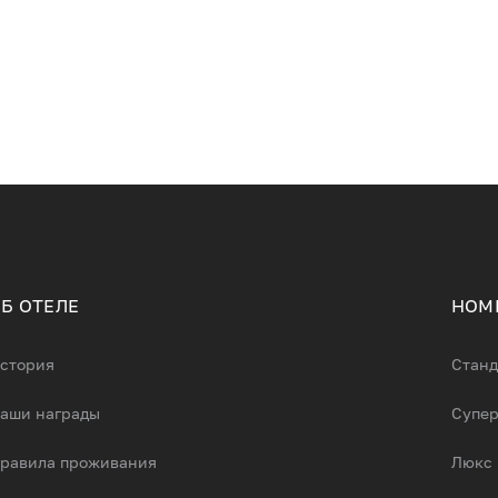
Б ОТЕЛЕ
НОМ
стория
Станд
аши награды
Супе
равила проживания
Люкс