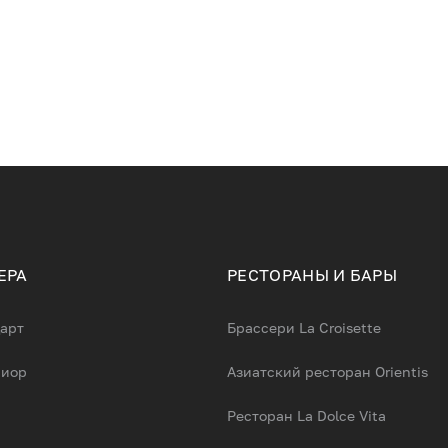
ЕРА
РЕСТОРАНЫ И БАРЫ
арт
Брассери La Croisette
риор
Азиатский ресторан Orientis
Ресторан La Dolce Vita