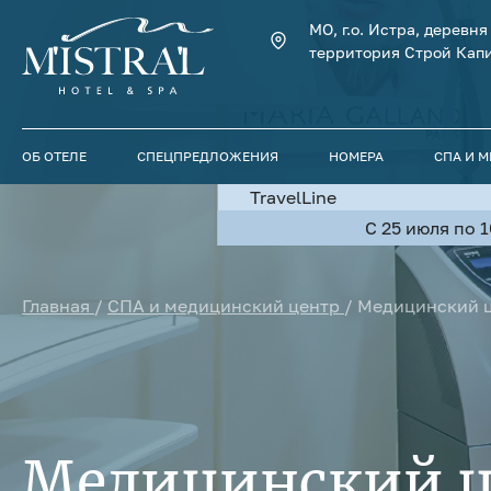
МО, г.о. Истра, деревн
территория Строй Капи
ОБ ОТЕЛЕ
СПЕЦПРЕДЛОЖЕНИЯ
НОМЕРА
СПА И 
TravelLine
С 25 июля по 
Главная
/
СПА и медицинский центр
/
Медицинский 
Медицинский ц