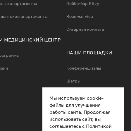
ные апартаменты
Лобби-бар Ritzy
дентские апартаменты
Room-service
Сигарная комната
 И МЕДИЦИНСКИЙ ЦЕНТР
НАШИ ПЛОЩАДКИ
рограммы
нзии
Конференц-залы
Шатры
Свадьбы
Мы используем cookie-
файлы для улучшения
работы сайта. Продолжая
Разработка сайта
использовать сайт, вы
соглашаетесь с
Политикой