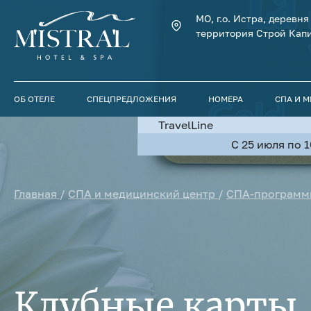
МО, г.о. Истра, деревн
территория Строй Капи
ОБ ОТЕЛЕ
СПЕЦПРЕДЛОЖЕНИЯ
НОМЕРА
СПА И 
TravelLine
С 25 июля по 
Главная
/
СПА и медицинский центр
/
СПА-программ
Клубные карты