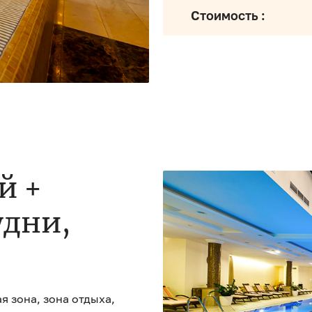
Стоимость :
й +
удни,
я зона, зона отдыха,