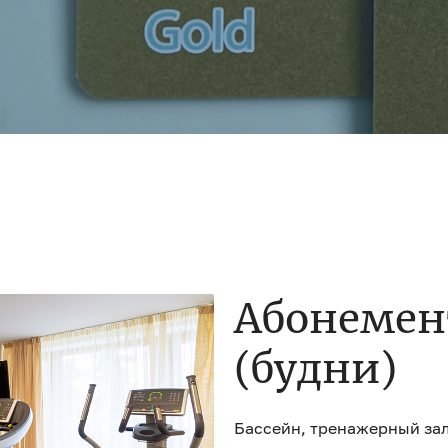
Абонемен
(будни)
Бассейн, тренажерный зал